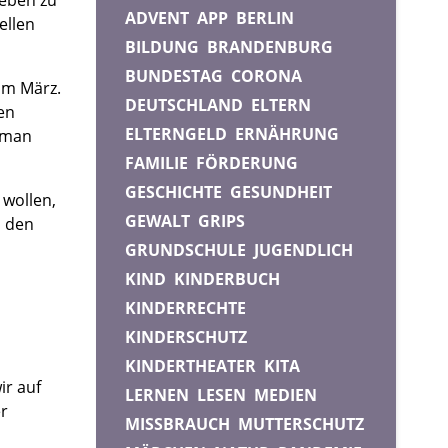
ADVENT
APP
BERLIN
ellen
BILDUNG
BRANDENBURG
BUNDESTAG
CORONA
 im März.
DEUTSCHLAND
ELTERN
en
ELTERNGELD
ERNÄHRUNG
 man
FAMILIE
FÖRDERUNG
GESCHICHTE
GESUNDHEIT
 wollen,
GEWALT
GRIPS
 den
GRUNDSCHULE
JUGENDLICH
KIND
KINDERBUCH
KINDERRECHTE
KINDERSCHUTZ
KINDERTHEATER
KITA
ir auf
LERNEN
LESEN
MEDIEN
er
MISSBRAUCH
MUTTERSCHUTZ