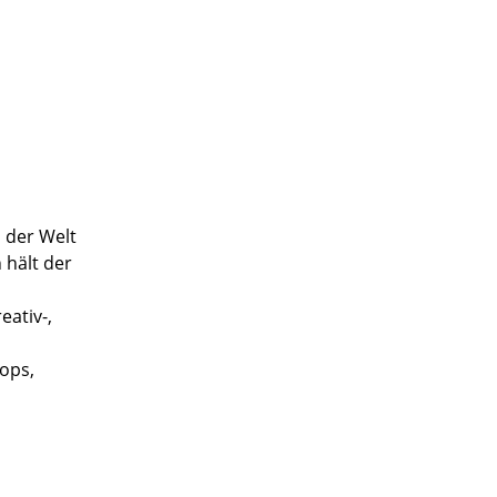
 der Welt
 hält der
eativ-,
hops,