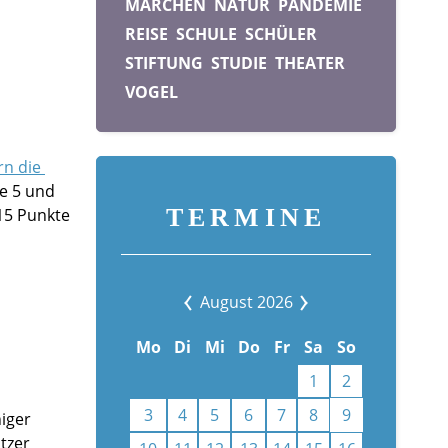
MÄRCHEN
NATUR
PANDEMIE
REISE
SCHULE
SCHÜLER
STIFTUNG
STUDIE
THEATER
VOGEL
rn die
e 5 und
TERMINE
15 Punkte
August 2026
Mo
Di
Mi
Do
Fr
Sa
So
1
2
3
4
5
6
7
8
9
iger
tzer