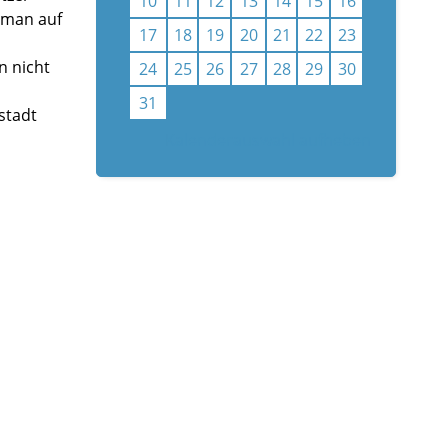
10
11
12
13
14
15
16
 man auf
17
18
19
20
21
22
23
n nicht
24
25
26
27
28
29
30
31
stadt
Kalenderauswahl aufheben