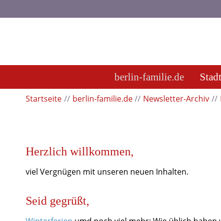
berlin-familie.de
Stad
Startseite
berlin-familie.de
Newsletter-Archiv
Herzlich willkommen,
viel Vergnügen mit unseren neuen Inhalten.
Seid gegrüßt,
Winterferien
umd noch viel mehr: Wie üblich haben wi