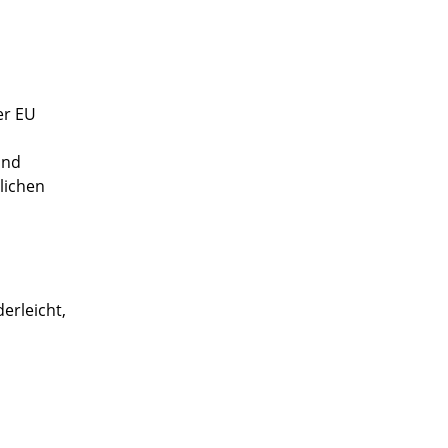
er EU
und
lichen
erleicht,