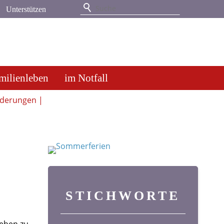
Unterstützen
milienleben
im Notfall
nderungen |
STICHWORTE
Leben zu