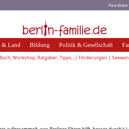
Newsletter
t & Land
Bildung
Politik & Gesellschaft
Fa
Buch, Workshop, Ratgeber, Tipps...| Förderungen | Seewa
r aufgesammelt, was Berliner Eltern hilft, besser durch's 