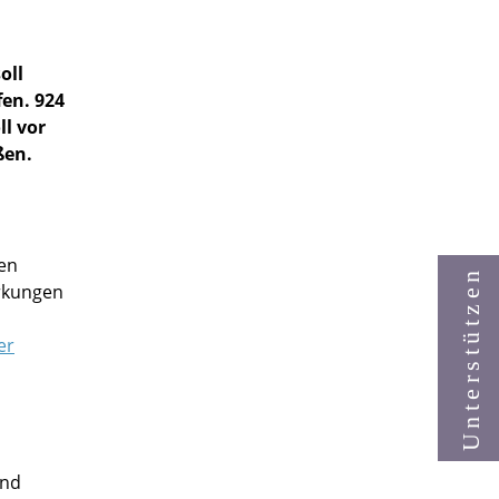
oll
fen. 924
ll vor
ßen.
ten
Unterstützen
irkungen
er
und