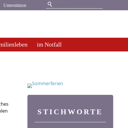
Unterstützen
milienleben
im Notfall
ches
hlen
STICHWORTE