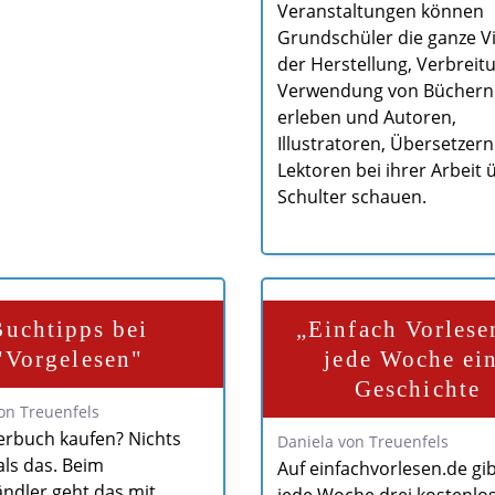
Veranstaltungen können
Grundschüler die ganze Vie
der Herstellung, Verbreit
Verwendung von Büchern
erleben und Autoren,
Illustratoren, Übersetzer
Lektoren bei ihrer Arbeit 
Schulter schauen.
Buchtipps bei
„Einfach Vorlese
"Vorgelesen"
jede Woche ei
Geschichte
on Treuenfels
erbuch kaufen? Nichts
Daniela von Treuenfels
als das. Beim
Auf einfachvorlesen.de gib
ndler geht das mit
jede Woche drei kostenlo