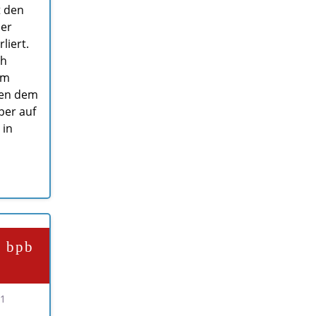
t den
der
liert.
ch
lm
den dem
per auf
 in
r bpb
21