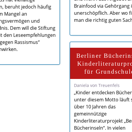
Brainfood via Gehörgang i
, beruht jedoch häufig
unerschöpflich. Aber wo f
em Mangel an
man die richtig guten Sac
ungsvermögen und
nis. Dem will die Stiftung
it den Leseempfehlungen
 gegen Rassismus“
nwirken.
Berliner Bücherin
Kinderliteraturpr
für Grundschul
Daniela von Treuenfels
„Kinder entdecken Bücher
unter diesem Motto läuft 
über 10 Jahren das
gemeinnützige
Kinderliteraturprojekt „Be
Bücherinseln“. In vielen