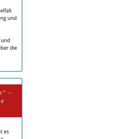
lfalt
ung und
n und
über die
n“ –
ne
t es
se