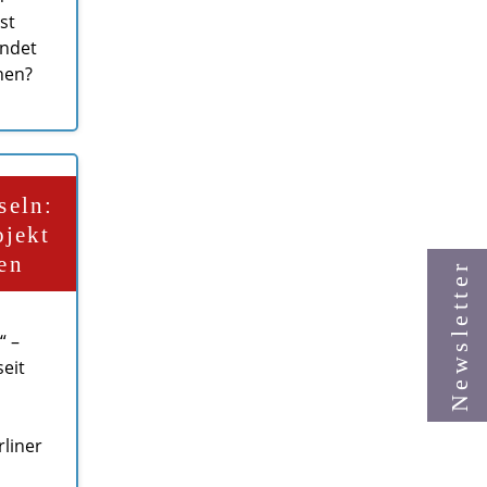
st
indet
hen?
seln:
ojekt
en
Newsletter
“ –
seit
rliner