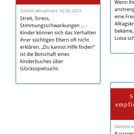
Wenn ihr
anstreng
Zuletzt aktualisiert: 02.02.2023
eine Fre
Streit, Stress,
Alltagsk
Stimmungsschwankungen … -
bekäme,
Kinder können sich das Verhalten
Luisa sc
ihrer süchtigen Eltern oft nicht
erklären. „Du kannst Hilfe finden“
ist die Botschaft eines
Kinderbuches über
Glücksspielsucht.
S
empfi
Daniela v
Rassismu