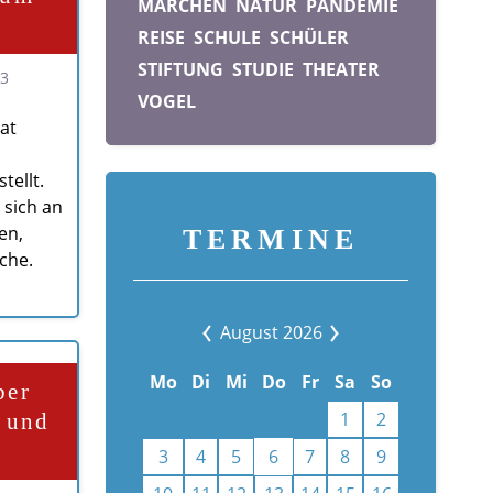
MÄRCHEN
NATUR
PANDEMIE
t
REISE
SCHULE
SCHÜLER
STIFTUNG
STUDIE
THEATER
23
VOGEL
at
ellt.
 sich an
en,
TERMINE
che.
August 2026
Mo
Di
Mi
Do
Fr
Sa
So
ber
1
2
z und
3
4
5
6
7
8
9