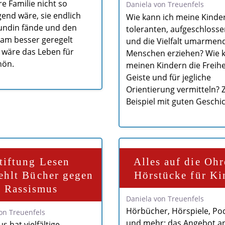
e Familie nicht so
Daniela von Treuenfels
end wäre, sie endlich
Wie kann ich meine Kinde
undin fände und den
toleranten, aufgeschloss
ram besser geregelt
und die Vielfalt umarmen
 wäre das Leben für
Menschen erziehen? Wie k
hön.
meinen Kindern die Freihe
Geiste und für jegliche
Orientierung vermitteln?
Beispiel mit guten Geschi
tiftung Lesen
Alles auf die Ohr
ehlt Bücher gegen
Hörstücke für Ki
Rassismus
Daniela von Treuenfels
Hörbücher, Hörspiele, Po
on Treuenfels
und mehr: das Angebot a
s hat vielfältige