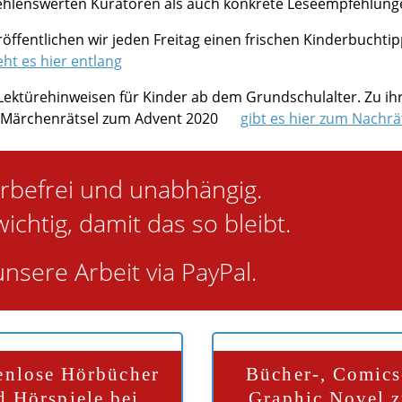
fehlenswerten Kuratoren als auch konkrete Leseempfehlung
öffentlichen wir jeden Freitag einen frischen Kinderbuchti
ht es hier entlang
 Lektürehinweisen für Kinder ab dem Grundschulalter. Zu ih
e Märchenrätsel zum Advent 2020
gibt es hier zum Nachrä
rbefrei und unabhängig.
wichtig, damit das so bleibt.
nsere Arbeit via PayPal.
enlose Hörbücher
Bücher-, Comics
d Hörspiele bei
Graphic Novel 