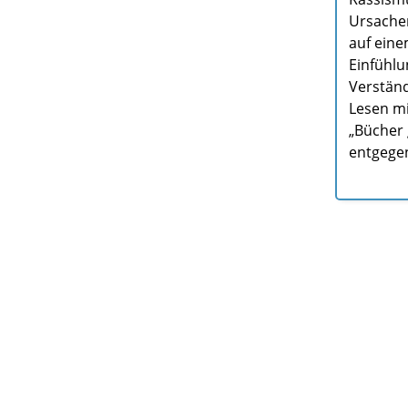
Ursachen
auf ein
Einfühl
Verständ
Lesen m
„Bücher
entgege