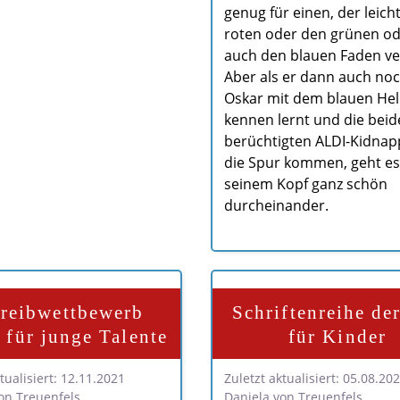
genug für einen, der leich
roten oder den grünen o
auch den blauen Faden ver
Aber als er dann auch no
Oskar mit dem blauen He
kennen lernt und die bei
berüchtigten ALDI-Kidnap
die Spur kommen, geht es
seinem Kopf ganz schön
durcheinander.
reibwettbewerb
Schriftenreihe de
für junge Talente
für Kinder
tualisiert: 12.11.2021
Zuletzt aktualisiert: 05.08.20
on Treuenfels
Daniela von Treuenfels