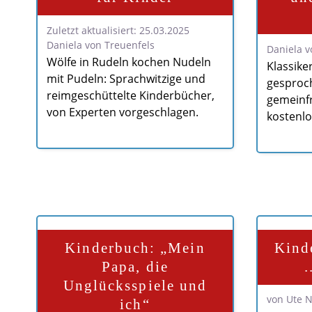
Zuletzt aktualisiert: 25.03.2025
Daniela von Treuenfels
Daniela v
Wölfe in Rudeln kochen Nudeln
Klassike
mit Pudeln: Sprachwitzige und
gesproch
reimgeschüttelte Kinderbücher,
gemeinf
von Experten vorgeschlagen.
kostenl
Kinderbuch: „Mein
Kind
Papa, die
.
Unglücksspiele und
von Ute 
ich“