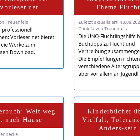
vorleser.net
Thema Fluch
on Treuenfels
Zuletzt aktualisiert: 13.08.20
Daniela von Treuenfels
r professionell
Die UNO-Flüchtlingshilfe h
en: Vorleser.net bietet
Buchtipps zu Flucht und
reie Werke zum
Vertreibung zusammengest
osen Download.
Die Empfehlungen richten
verschiedene Altersgrupp
aber vor allem an Jugendli
erbuch: Weit weg
Kinderbücher ü
.. nach Hause
Vielfalt, Toleran
Anders-sein
Nennecke