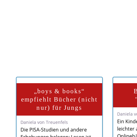
„boys & books“
empfiehlt Bücher (nicht
nur) für Jungs
Daniela v
Ein Kind
Daniela von Treuenfels
leichter 
Die PISA-Studien und andere
Onlinehä
Erhebungen belegen: Lesen ist