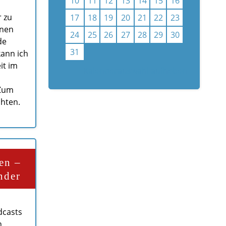
10
11
12
13
14
15
16
r zu
17
18
19
20
21
22
23
enen
24
25
26
27
28
29
30
de
31
ann ich
it im
Kalenderauswahl aufheben
 Zum
chten.
en –
nder
dcasts
n