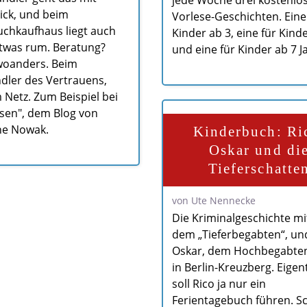
ick, und beim
Vorlese-Geschichten. Eine
chkaufhaus liegt auch
Kinder ab 3, eine für Kind
twas rum. Beratung?
und eine für Kinder ab 7 J
woanders. Beim
dler des Vertrauens,
m Netz. Zum Beispiel bei
sen", dem Blog von
ne Nowak.
Kinderbuch: Ri
Oskar und di
Tieferschatte
von Ute Nennecke
Die Kriminalgeschichte mit
dem „Tieferbegabten“, un
Oskar, dem Hochbegabten,
in Berlin-Kreuzberg. Eigent
soll Rico ja nur ein
Ferientagebuch führen. S