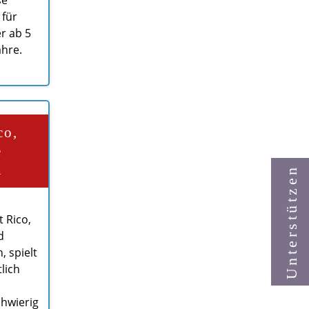
 für
er ab 5
ahre.
co,
e
n
Unterstützen
 Rico,
d
 spielt
lich
chwierig