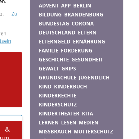
en.
ADVENT
APP
BERLIN
pp.
Zu
BILDUNG
BRANDENBURG
BUNDESTAG
CORONA
DEUTSCHLAND
ELTERN
ren
tseln
ELTERNGELD
ERNÄHRUNG
FAMILIE
FÖRDERUNG
GESCHICHTE
GESUNDHEIT
GEWALT
GRIPS
GRUNDSCHULE
JUGENDLICH
KIND
KINDERBUCH
KINDERRECHTE
KINDERSCHUTZ
KINDERTHEATER
KITA
LERNEN
LESEN
MEDIEN
- &
MISSBRAUCH
MUTTERSCHUTZ
zum