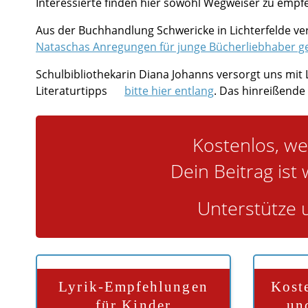
Interessierte finden hier sowohl Wegweiser zu emp
Aus der Buchhandlung Schwericke in Lichterfelde ver
Nataschas Anregungen für junge Bücherliebhaber ge
Schulbibliothekarin Diana Johanns versorgt uns mit
Literaturtipps
bitte hier entlang
. Das hinreißend
Kostenlos, we
Dein Beitrag ist 
Unterstütze u
Lyrik-Empfehlungen
Kost
für Kinder
un