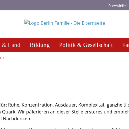
Newsletter
t & Land
Bildung
Politik & Gesellschaft
Fa
tur
ür: Ruhe, Konzentration, Ausdauer, Komplexität, ganzheitli
n Quark. Wir päferieren an dieser Stelle ersteres und empfe
nd Nachdenken.