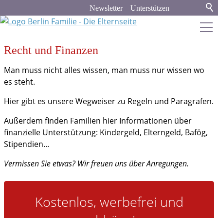
Newsletter
Unterstützen
Recht und Finanzen
berlin-familie.de
Man muss nicht alles wissen, man muss nur wissen wo
Stadt & Land
es steht.
Hier gibt es unsere Wegweiser zu Regeln und Paragrafen.
Bildung
Außerdem finden Familien hier Informationen über
Politik & Gesellschaft
finanzielle Unterstützung: Kindergeld, Elterngeld, Bafög,
Stipendien...
Familienleben
Vermissen Sie etwas? Wir freuen uns über Anregungen.
Verbraucher-Tipps
Recht und Finanzen
Kostenlos, werbefrei und
Medien