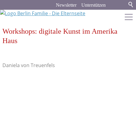
Newsletter
Unterstützen
Workshops: digitale Kunst im Amerika
berlin-familie.de
Haus
Stadt & Land
Stadtleben
Daniela von Treuenfels
Kunst & Kultur
Kino
Literatur
Bühne
Sport & Spiel
Veranstaltungen