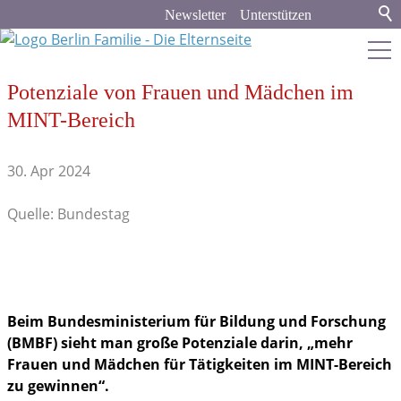
Newsletter
Unterstützen
Potenziale von Frauen und Mädchen im
berlin-familie.de
MINT-Bereich
Stadt & Land
30. Apr 2024
Bildung
Quelle: Bundestag
Politik & Gesellschaft
Aus dem Bundestag
Spenden und Helfen
Beim Bundesministerium für Bildung und Forschung
(BMBF) sieht man große Potenziale darin, „mehr
Ausschreibungen & Förderungen
Frauen und Mädchen für Tätigkeiten im MINT-Bereich
zu gewinnen“.
Familienleben