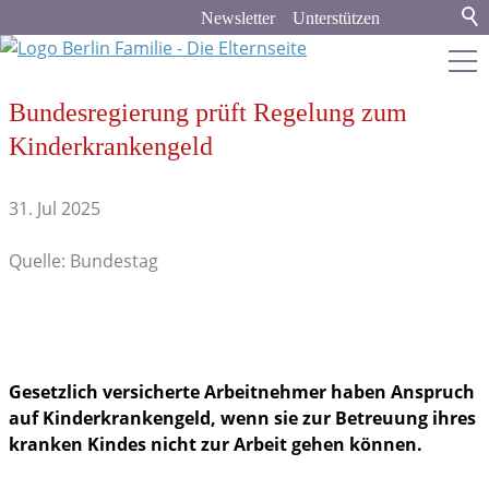
Newsletter
Unterstützen
Bundesregierung prüft Regelung zum
berlin-familie.de
Kinderkrankengeld
Stadt & Land
31. Jul 2025
Bildung
Quelle: Bundestag
Politik & Gesellschaft
Aus dem Bundestag
Spenden und Helfen
Gesetzlich versicherte Arbeitnehmer haben Anspruch
auf Kinderkrankengeld, wenn sie zur Betreuung ihres
Ausschreibungen & Förderungen
kranken Kindes nicht zur Arbeit gehen können.
Familienleben