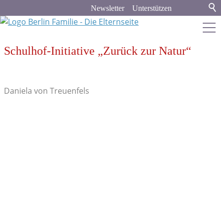
Newsletter
Unterstützen
Schulhof-Initiative „Zurück zur Natur“
berlin-familie.de
Stadt & Land
Daniela von Treuenfels
Bildung
Politik & Gesellschaft
Aus dem Bundestag
Spenden und Helfen
Ausschreibungen & Förderungen
Familienleben