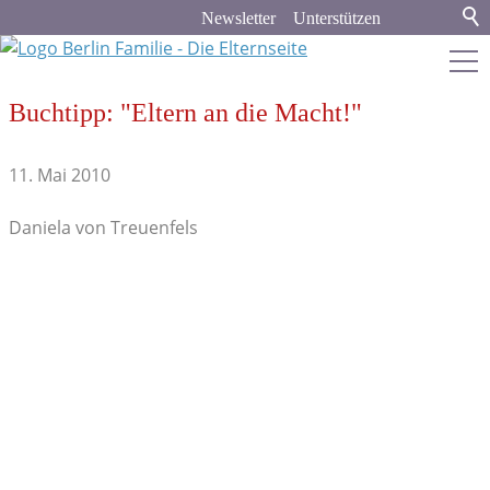
Newsletter
Unterstützen
Buchtipp: "Eltern an die Macht!"
berlin-familie.de
11. Mai 2010
Stadt & Land
Daniela von Treuenfels
Bildung
Politik & Gesellschaft
Familienleben
Verbraucher-Tipps
Recht und Finanzen
Medien