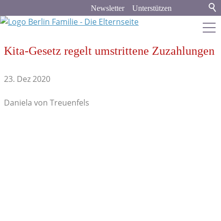
Newsletter
Unterstützen
Kita-Gesetz regelt umstrittene Zuzahlungen
berlin-familie.de
23. Dez 2020
Stadt & Land
Daniela von Treuenfels
Bildung
Kita
Schule
Bildungspolitik
Kindermedien
Lernorte