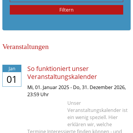
Familienleben
Filtern
im Notfall
Veranstaltungen
So funktioniert unser
Jan
Veranstaltungskalender
01
Mi,
01. Januar 2025
-
Do,
31. Dezember 2026
,
23:59
Uhr
Unser
Veranstaltungskalender ist
ein wenig speziell. Hier
erklären wir, welche
Termine Interessierte finden können - und