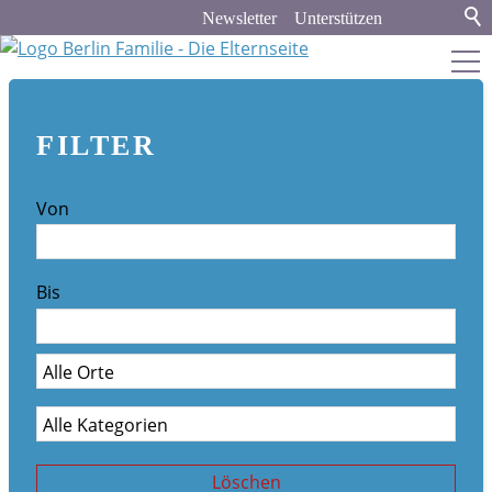
Newsletter
Unterstützen
berlin-familie.de
FILTER
about
Von
Werbung und Kooperation
Newsletter-Archiv
Bis
Veranstaltungskalender
Stadt & Land
Bildung
Politik & Gesellschaft
Löschen