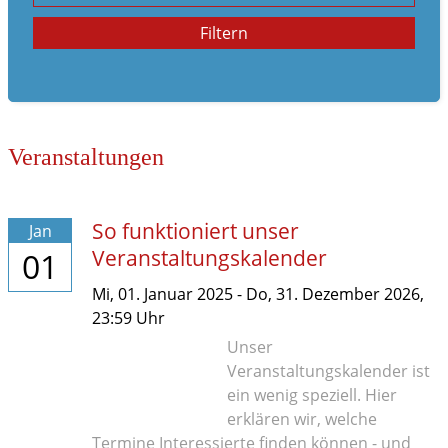
Familienleben
Filtern
im Notfall
Veranstaltungen
So funktioniert unser
Jan
Veranstaltungskalender
01
Mi,
01. Januar 2025
-
Do,
31. Dezember 2026
,
23:59
Uhr
Unser
Veranstaltungskalender ist
ein wenig speziell. Hier
erklären wir, welche
Termine Interessierte finden können - und