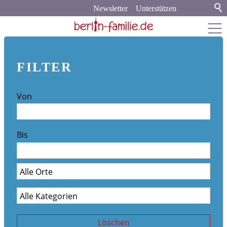
Newsletter
Unterstützen
berlin-familie.de
FILTER
about
Von
Werbung und Kooperation
Newsletter-Archiv
Bis
Veranstaltungskalender
Stadt & Land
Bildung
Politik & Gesellschaft
Löschen