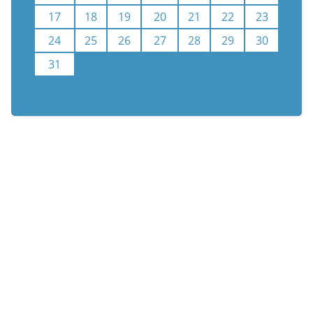
17
18
19
20
21
22
23
24
25
26
27
28
29
30
31
Kalenderauswahl aufheben
n
Newsletter
Unterstützen
Termine
Impressum