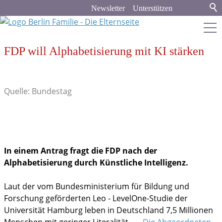
Newsletter
Unterstützen
FDP will Alphabetisierung mit KI stärken
berlin-familie.de
Stadt & Land
Quelle: Bundestag
Bildung
Politik & Gesellschaft
In einem Antrag fragt die FDP nach der
Aus dem Bundestag
Alphabetisierung durch Künstliche Intelligenz.
Spenden und Helfen
Laut der vom Bundesministerium für Bildung und
Ausschreibungen & Förderungen
Forschung geförderten Leo - LevelOne-Studie der
Universität Hamburg leben in Deutschland 7,5 Millionen
Familienleben
Menschen mit geringer Literalität.
Die Abgeordneten