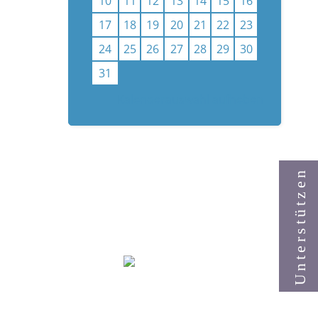
10
11
12
13
14
15
16
17
18
19
20
21
22
23
24
25
26
27
28
29
30
31
Kalenderauswahl aufheben
Unterstützen
ARTNER
KOOPERATIONEN