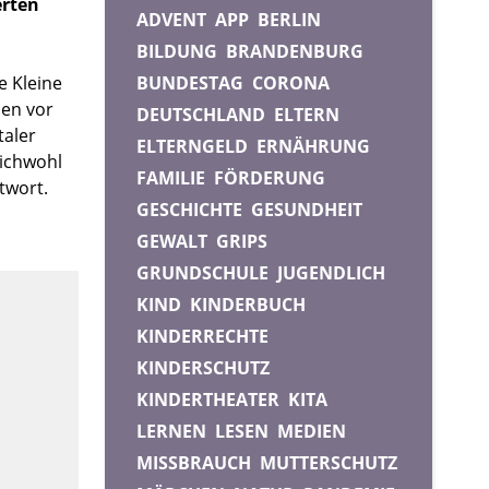
erten
ADVENT
APP
BERLIN
BILDUNG
BRANDENBURG
ne Kleine
BUNDESTAG
CORONA
len vor
DEUTSCHLAND
ELTERN
taler
ELTERNGELD
ERNÄHRUNG
eichwohl
FAMILIE
FÖRDERUNG
twort.
GESCHICHTE
GESUNDHEIT
GEWALT
GRIPS
GRUNDSCHULE
JUGENDLICH
KIND
KINDERBUCH
KINDERRECHTE
KINDERSCHUTZ
KINDERTHEATER
KITA
LERNEN
LESEN
MEDIEN
MISSBRAUCH
MUTTERSCHUTZ