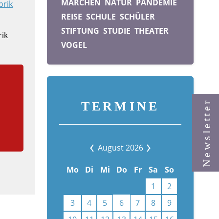
MÄRCHEN
NATUR
PANDEMIE
brik
REISE
SCHULE
SCHÜLER
STIFTUNG
STUDIE
THEATER
rik
VOGEL
Newsletter
TERMINE
August 2026
Mo
Di
Mi
Do
Fr
Sa
So
1
2
3
4
5
6
7
8
9