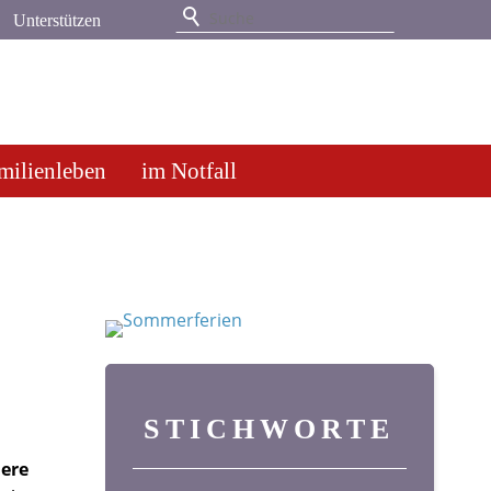
Unterstützen
milienleben
im Notfall
STICHWORTE
dere