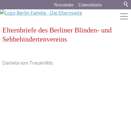
Newsletter
Unterstützen
Elternbriefe des Berliner Blinden- und
berlin-familie.de
Sehbehindertenvereins
Stadt & Land
Bildung
Daniela von Treuenfels
Politik & Gesellschaft
Familienleben
Verbraucher-Tipps
Recht und Finanzen
Medien