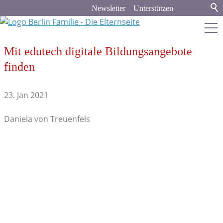
Newsletter
Unterstützen
Mit edutech digitale Bildungsangebote
berlin-familie.de
finden
Stadt & Land
23. Jan 2021
Bildung
Daniela von Treuenfels
Kita
Schule
Bildungspolitik
Kindermedien
Lernorte