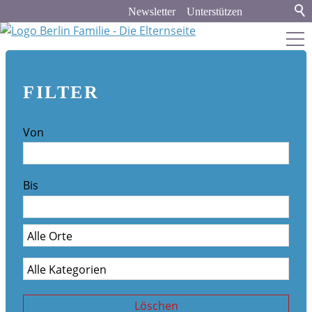
Newsletter
Unterstützen
berlin-familie.de
FILTER
about
Von
Werbung und Kooperation
Newsletter-Archiv
Bis
Veranstaltungskalender
Stadt & Land
Bildung
Politik & Gesellschaft
Löschen