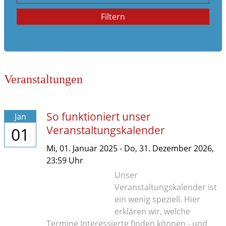
Familienleben
Filtern
im Notfall
Veranstaltungen
So funktioniert unser
Jan
Veranstaltungskalender
01
Mi,
01. Januar 2025
-
Do,
31. Dezember 2026
,
23:59
Uhr
Unser
Veranstaltungskalender ist
ein wenig speziell. Hier
erklären wir, welche
Termine Interessierte finden können - und