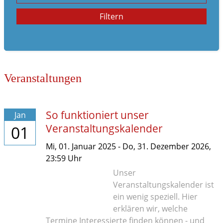
Familienleben
Filtern
im Notfall
Veranstaltungen
So funktioniert unser
Jan
Veranstaltungskalender
01
Mi,
01. Januar 2025
-
Do,
31. Dezember 2026
,
23:59
Uhr
Unser
Veranstaltungskalender ist
ein wenig speziell. Hier
erklären wir, welche
Termine Interessierte finden können - und