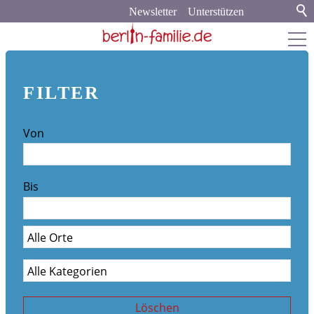
Newsletter
Unterstützen
berlin-familie.de
FILTER
about
Von
Werbung und Kooperation
Newsletter-Archiv
Bis
Veranstaltungskalender
Stadt & Land
Bildung
Politik & Gesellschaft
Löschen