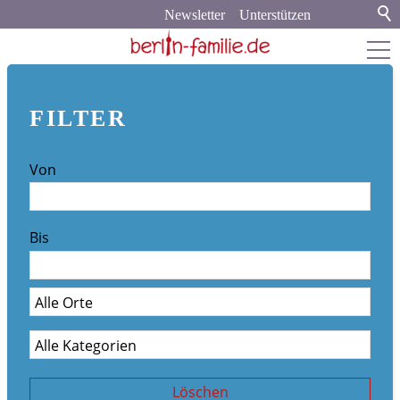
Newsletter
Unterstützen
berlin-familie.de
FILTER
about
Von
Werbung und Kooperation
Newsletter-Archiv
Bis
Veranstaltungskalender
Stadt & Land
Bildung
Politik & Gesellschaft
Löschen