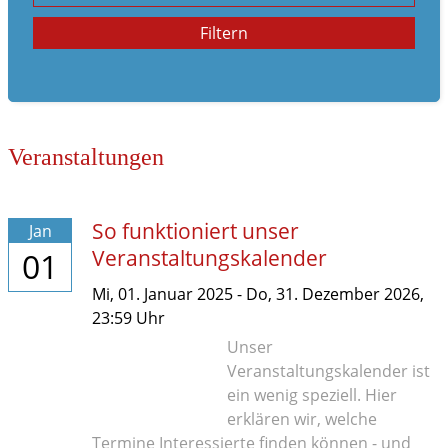
Familienleben
Filtern
im Notfall
Veranstaltungen
So funktioniert unser
Jan
Veranstaltungskalender
01
Mi,
01. Januar 2025
-
Do,
31. Dezember 2026
,
23:59
Uhr
Unser
Veranstaltungskalender ist
ein wenig speziell. Hier
erklären wir, welche
Termine Interessierte finden können - und